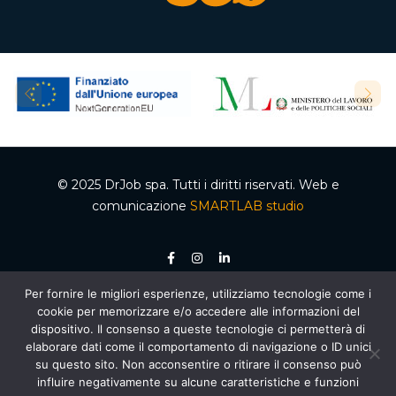
© 2025 DrJob spa. Tutti i diritti riservati. Web e
comunicazione
SMARTLAB studio
Per fornire le migliori esperienze, utilizziamo tecnologie come i
P.IVA 04502150610 – Codice REA 332192 – Capitale sociale €50.000,00 i.v.
cookie per memorizzare e/o accedere alle informazioni del
Ente accreditato dalla Regione Campania per le attività di formazione e
orientamento, decreto n. 2 del 05.012020, cod. organismo 03200/12/20. Agenzia per il
dispositivo. Il consenso a queste tecnologie ci permetterà di
lavoro autorizzata dal Ministero del Lavoro e delle Politiche Sociali – Sezione 4
elaborare dati come il comportamento di navigazione o ID unici
(Ricerca e selezione del personale) – AUT. MIN. PROT. R.0000159.30.11.2020 –
Piano
Nazionale di Ripresa e Resilienza (PNRR)
, Missione 5 “Inclusione e coesione”,
su questo sito. Non acconsentire o ritirare il consenso può
Componente 1 “Politiche per il Lavoro”, Riforma 1.1 “Politiche Attive del Lavoro e
influire negativamente su alcune caratteristiche e funzioni
Formazione”, finanziato dall’Unione Europea – Next Generation EU