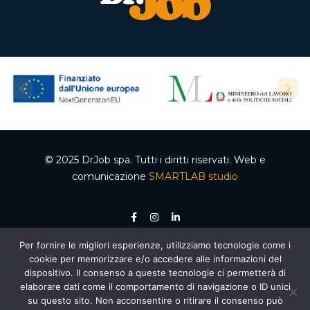
© 2025 DrJob spa. Tutti i diritti riservati. Web e
comunicazione
SMARTLAB studio
Per fornire le migliori esperienze, utilizziamo tecnologie come i
P.IVA 04502150610 – Codice REA 332192 – Capitale sociale €50.000,00 i.v.
cookie per memorizzare e/o accedere alle informazioni del
Ente accreditato dalla Regione Campania per le attività di formazione e
orientamento, decreto n. 2 del 05.012020, cod. organismo 03200/12/20. Agenzia per il
dispositivo. Il consenso a queste tecnologie ci permetterà di
lavoro autorizzata dal Ministero del Lavoro e delle Politiche Sociali – Sezione 4
elaborare dati come il comportamento di navigazione o ID unici
(Ricerca e selezione del personale) – AUT. MIN. PROT. R.0000159.30.11.2020 –
Piano
Nazionale di Ripresa e Resilienza (PNRR)
, Missione 5 “Inclusione e coesione”,
su questo sito. Non acconsentire o ritirare il consenso può
Componente 1 “Politiche per il Lavoro”, Riforma 1.1 “Politiche Attive del Lavoro e