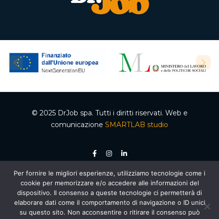
© 2025 DrJob spa. Tutti i diritti riservati. Web e
comunicazione
SMARTLAB studio
Per fornire le migliori esperienze, utilizziamo tecnologie come i
P.IVA 04502150610 – Codice REA 332192 – Capitale sociale €50.000,00 i.v.
cookie per memorizzare e/o accedere alle informazioni del
Ente accreditato dalla Regione Campania per le attività di formazione e
orientamento, decreto n. 2 del 05.012020, cod. organismo 03200/12/20. Agenzia per il
dispositivo. Il consenso a queste tecnologie ci permetterà di
lavoro autorizzata dal Ministero del Lavoro e delle Politiche Sociali – Sezione 4
elaborare dati come il comportamento di navigazione o ID unici
(Ricerca e selezione del personale) – AUT. MIN. PROT. R.0000159.30.11.2020 –
Piano
Nazionale di Ripresa e Resilienza (PNRR)
, Missione 5 “Inclusione e coesione”,
su questo sito. Non acconsentire o ritirare il consenso può
Componente 1 “Politiche per il Lavoro”, Riforma 1.1 “Politiche Attive del Lavoro e