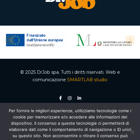
© 2025 DrJob spa. Tutti i diritti riservati. Web e
comunicazione
SMARTLAB studio
Per fornire le migliori esperienze, utilizziamo tecnologie come i
P.IVA 04502150610 – Codice REA 332192 – Capitale sociale €50.000,00 i.v.
cookie per memorizzare e/o accedere alle informazioni del
Ente accreditato dalla Regione Campania per le attività di formazione e
orientamento, decreto n. 2 del 05.012020, cod. organismo 03200/12/20. Agenzia per il
dispositivo. Il consenso a queste tecnologie ci permetterà di
lavoro autorizzata dal Ministero del Lavoro e delle Politiche Sociali – Sezione 4
elaborare dati come il comportamento di navigazione o ID unici
(Ricerca e selezione del personale) – AUT. MIN. PROT. R.0000159.30.11.2020 –
Piano
Nazionale di Ripresa e Resilienza (PNRR)
, Missione 5 “Inclusione e coesione”,
su questo sito. Non acconsentire o ritirare il consenso può
Componente 1 “Politiche per il Lavoro”, Riforma 1.1 “Politiche Attive del Lavoro e