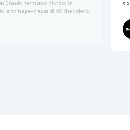
 un Grande momento di crescita
e 
o la consapevolezza di ciò che volevo.