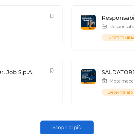
Responsabil
Responsabi
INDETERMIN
. Job S.p.A.
SALDATORE
Metalmecc
Determinato
Scopri di più