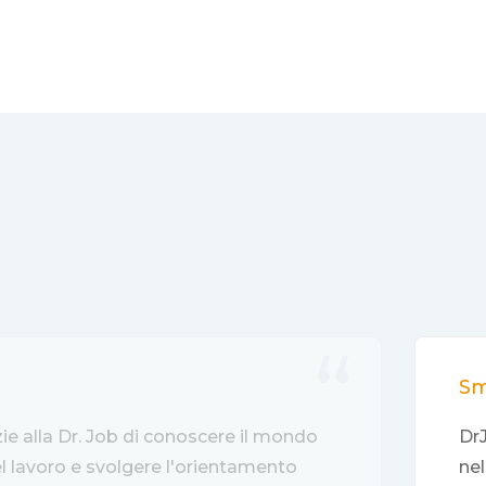
Sm
zie alla Dr. Job di conoscere il mondo
DrJ
del lavoro e svolgere l'orientamento
nel