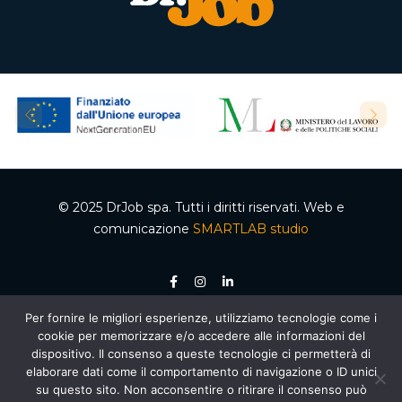
© 2025 DrJob spa. Tutti i diritti riservati. Web e
comunicazione
SMARTLAB studio
Per fornire le migliori esperienze, utilizziamo tecnologie come i
P.IVA 04502150610 – Codice REA 332192 – Capitale sociale €50.000,00 i.v.
cookie per memorizzare e/o accedere alle informazioni del
Ente accreditato dalla Regione Campania per le attività di formazione e
orientamento, decreto n. 2 del 05.012020, cod. organismo 03200/12/20. Agenzia per il
dispositivo. Il consenso a queste tecnologie ci permetterà di
lavoro autorizzata dal Ministero del Lavoro e delle Politiche Sociali – Sezione 4
elaborare dati come il comportamento di navigazione o ID unici
(Ricerca e selezione del personale) – AUT. MIN. PROT. R.0000159.30.11.2020 –
Piano
Nazionale di Ripresa e Resilienza (PNRR)
, Missione 5 “Inclusione e coesione”,
su questo sito. Non acconsentire o ritirare il consenso può
Componente 1 “Politiche per il Lavoro”, Riforma 1.1 “Politiche Attive del Lavoro e