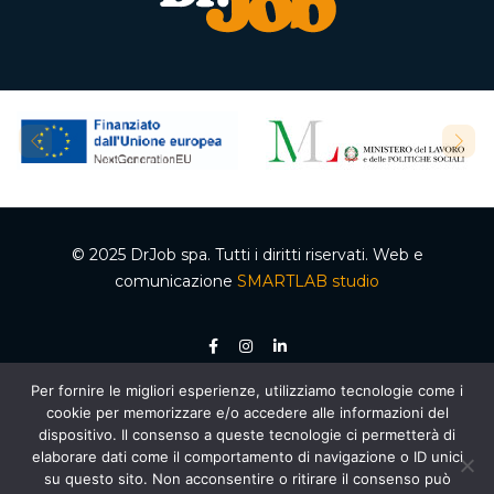
© 2025 DrJob spa. Tutti i diritti riservati. Web e
comunicazione
SMARTLAB studio
Per fornire le migliori esperienze, utilizziamo tecnologie come i
P.IVA 04502150610 – Codice REA 332192 – Capitale sociale €50.000,00 i.v.
cookie per memorizzare e/o accedere alle informazioni del
Ente accreditato dalla Regione Campania per le attività di formazione e
orientamento, decreto n. 2 del 05.012020, cod. organismo 03200/12/20. Agenzia per il
dispositivo. Il consenso a queste tecnologie ci permetterà di
lavoro autorizzata dal Ministero del Lavoro e delle Politiche Sociali – Sezione 4
elaborare dati come il comportamento di navigazione o ID unici
(Ricerca e selezione del personale) – AUT. MIN. PROT. R.0000159.30.11.2020 –
Piano
Nazionale di Ripresa e Resilienza (PNRR)
, Missione 5 “Inclusione e coesione”,
su questo sito. Non acconsentire o ritirare il consenso può
Componente 1 “Politiche per il Lavoro”, Riforma 1.1 “Politiche Attive del Lavoro e