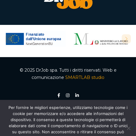
© 2025 DrJob spa. Tutti i diritti riservati. Web e
comunicazione
SMARTLAB studio
Per fornire le migliori esperienze, utilizziamo tecnologie come i
P.IVA 04502150610 – Codice REA 332192 – Capitale sociale €50.000,00 i.v.
cookie per memorizzare e/o accedere alle informazioni del
Ente accreditato dalla Regione Campania per le attività di formazione e
orientamento, decreto n. 2 del 05.012020, cod. organismo 03200/12/20. Agenzia per il
dispositivo. Il consenso a queste tecnologie ci permetterà di
lavoro autorizzata dal Ministero del Lavoro e delle Politiche Sociali – Sezione 4
elaborare dati come il comportamento di navigazione o ID unici
(Ricerca e selezione del personale) – AUT. MIN. PROT. R.0000159.30.11.2020 –
Piano
Nazionale di Ripresa e Resilienza (PNRR)
, Missione 5 “Inclusione e coesione”,
su questo sito. Non acconsentire o ritirare il consenso può
Componente 1 “Politiche per il Lavoro”, Riforma 1.1 “Politiche Attive del Lavoro e