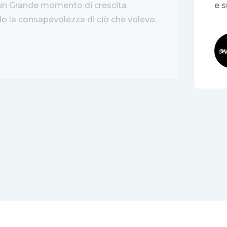
 un Grande momento di crescita
e 
o la consapevolezza di ciò che volevo.