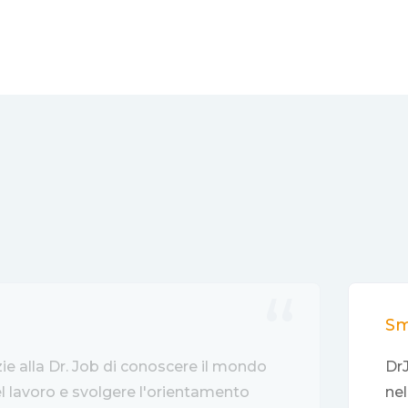
Sm
zie alla Dr. Job di conoscere il mondo
DrJ
del lavoro e svolgere l'orientamento
nel