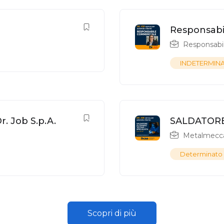
Responsabil
Responsabi
INDETERMIN
. Job S.p.A.
SALDATORE
Metalmecc
Determinato
Scopri di più