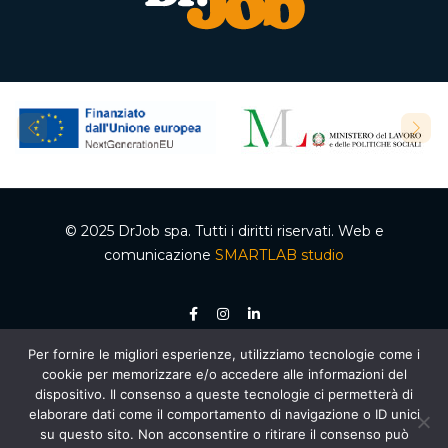
© 2025 DrJob spa. Tutti i diritti riservati. Web e
comunicazione
SMARTLAB studio
Per fornire le migliori esperienze, utilizziamo tecnologie come i
P.IVA 04502150610 – Codice REA 332192 – Capitale sociale €50.000,00 i.v.
cookie per memorizzare e/o accedere alle informazioni del
Ente accreditato dalla Regione Campania per le attività di formazione e
orientamento, decreto n. 2 del 05.012020, cod. organismo 03200/12/20. Agenzia per il
dispositivo. Il consenso a queste tecnologie ci permetterà di
lavoro autorizzata dal Ministero del Lavoro e delle Politiche Sociali – Sezione 4
elaborare dati come il comportamento di navigazione o ID unici
(Ricerca e selezione del personale) – AUT. MIN. PROT. R.0000159.30.11.2020 –
Piano
Nazionale di Ripresa e Resilienza (PNRR)
, Missione 5 “Inclusione e coesione”,
su questo sito. Non acconsentire o ritirare il consenso può
Componente 1 “Politiche per il Lavoro”, Riforma 1.1 “Politiche Attive del Lavoro e