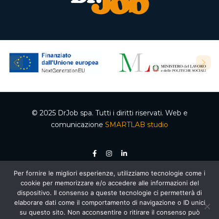
© 2025 DrJob spa. Tutti i diritti riservati. Web e
comunicazione
SMARTLAB studio
Per fornire le migliori esperienze, utilizziamo tecnologie come i
P.IVA 04502150610 – Codice REA 332192 – Capitale sociale €50.000,00 i.v.
cookie per memorizzare e/o accedere alle informazioni del
Ente accreditato dalla Regione Campania per le attività di formazione e
orientamento, decreto n. 2 del 05.012020, cod. organismo 03200/12/20. Agenzia per il
dispositivo. Il consenso a queste tecnologie ci permetterà di
lavoro autorizzata dal Ministero del Lavoro e delle Politiche Sociali – Sezione 4
elaborare dati come il comportamento di navigazione o ID unici
(Ricerca e selezione del personale) – AUT. MIN. PROT. R.0000159.30.11.2020 –
Piano
Nazionale di Ripresa e Resilienza (PNRR)
, Missione 5 “Inclusione e coesione”,
su questo sito. Non acconsentire o ritirare il consenso può
Componente 1 “Politiche per il Lavoro”, Riforma 1.1 “Politiche Attive del Lavoro e