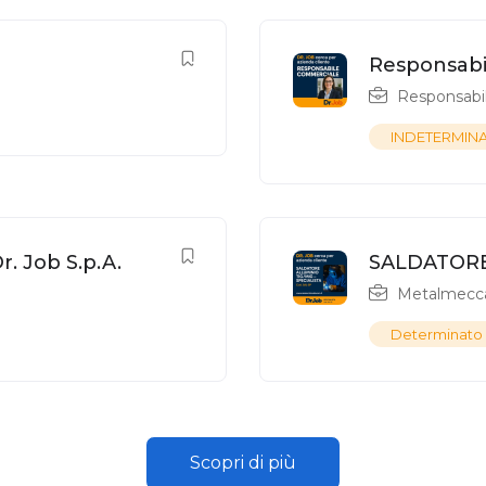
Responsabil
Responsabi
INDETERMIN
. Job S.p.A.
SALDATORE
Metalmecc
Determinato
Scopri di più