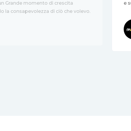
 un Grande momento di crescita
e 
o la consapevolezza di ciò che volevo.