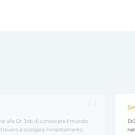
Sm
zie alla Dr. Job di conoscere il mondo
DrJ
del lavoro e svolgere l'orientamento
nel