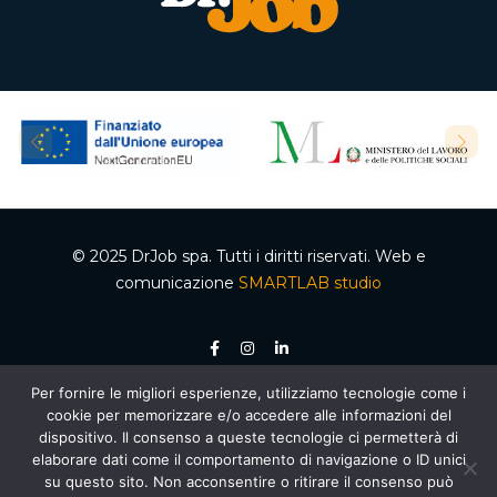
© 2025 DrJob spa. Tutti i diritti riservati. Web e
comunicazione
SMARTLAB studio
Per fornire le migliori esperienze, utilizziamo tecnologie come i
P.IVA 04502150610 – Codice REA 332192 – Capitale sociale €50.000,00 i.v.
cookie per memorizzare e/o accedere alle informazioni del
Ente accreditato dalla Regione Campania per le attività di formazione e
orientamento, decreto n. 2 del 05.012020, cod. organismo 03200/12/20. Agenzia per il
dispositivo. Il consenso a queste tecnologie ci permetterà di
lavoro autorizzata dal Ministero del Lavoro e delle Politiche Sociali – Sezione 4
elaborare dati come il comportamento di navigazione o ID unici
(Ricerca e selezione del personale) – AUT. MIN. PROT. R.0000159.30.11.2020 –
Piano
Nazionale di Ripresa e Resilienza (PNRR)
, Missione 5 “Inclusione e coesione”,
su questo sito. Non acconsentire o ritirare il consenso può
Componente 1 “Politiche per il Lavoro”, Riforma 1.1 “Politiche Attive del Lavoro e