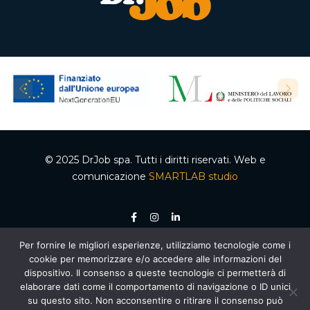
© 2025 DrJob spa. Tutti i diritti riservati. Web e
comunicazione
SMARTLAB studio
Per fornire le migliori esperienze, utilizziamo tecnologie come i
P.IVA 04502150610 – Codice REA 332192 – Capitale sociale €50.000,00 i.v.
cookie per memorizzare e/o accedere alle informazioni del
Ente accreditato dalla Regione Campania per le attività di formazione e
orientamento, decreto n. 2 del 05.012020, cod. organismo 03200/12/20. Agenzia per il
dispositivo. Il consenso a queste tecnologie ci permetterà di
lavoro autorizzata dal Ministero del Lavoro e delle Politiche Sociali – Sezione 4
elaborare dati come il comportamento di navigazione o ID unici
(Ricerca e selezione del personale) – AUT. MIN. PROT. R.0000159.30.11.2020 –
Piano
Nazionale di Ripresa e Resilienza (PNRR)
, Missione 5 “Inclusione e coesione”,
su questo sito. Non acconsentire o ritirare il consenso può
Componente 1 “Politiche per il Lavoro”, Riforma 1.1 “Politiche Attive del Lavoro e