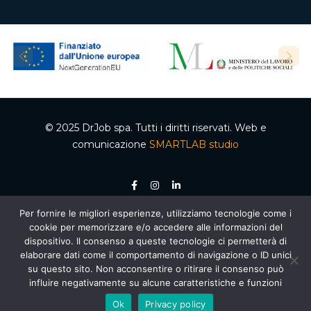
© 2025 DrJob spa. Tutti i diritti riservati. Web e
comunicazione
SMARTLAB studio
Per fornire le migliori esperienze, utilizziamo tecnologie come i
P.IVA 04502150610 – Codice REA 332192 – Capitale sociale €50.000,00 i.v.
cookie per memorizzare e/o accedere alle informazioni del
Ente accreditato dalla Regione Campania per le attività di formazione e
orientamento, decreto n. 2 del 05.012020, cod. organismo 03200/12/20. Agenzia per il
dispositivo. Il consenso a queste tecnologie ci permetterà di
lavoro autorizzata dal Ministero del Lavoro e delle Politiche Sociali – Sezione 4
elaborare dati come il comportamento di navigazione o ID unici
(Ricerca e selezione del personale) – AUT. MIN. PROT. R.0000159.30.11.2020 –
Piano
Nazionale di Ripresa e Resilienza (PNRR)
, Missione 5 “Inclusione e coesione”,
su questo sito. Non acconsentire o ritirare il consenso può
Componente 1 “Politiche per il Lavoro”, Riforma 1.1 “Politiche Attive del Lavoro e
influire negativamente su alcune caratteristiche e funzioni
Formazione”, finanziato dall’Unione Europea – Next Generation EU
Ok
Privacy policy